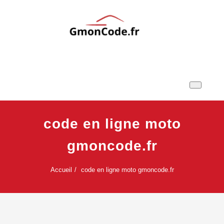
Skip
to
content
Ton Code en Liberté
GmonCode.fr
code en ligne moto
gmoncode.fr
Accueil
code en ligne moto gmoncode.fr