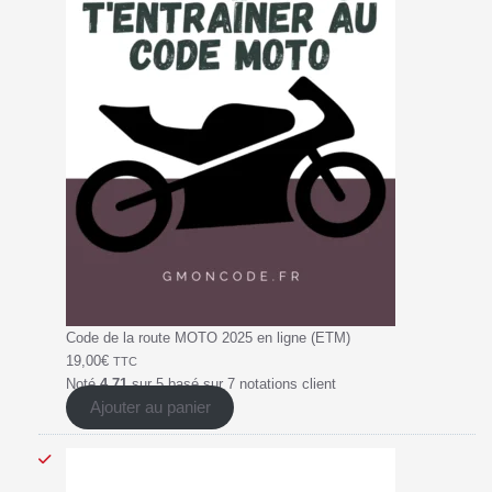
Code de la route MOTO 2025 en ligne (ETM)
19,00
€
TTC
Noté
4.71
sur 5 basé sur
7
notations client
Ajouter au panier