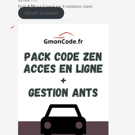
29,00
€
TTC
Noté
4.50
sur 5 basé sur
4
notations client
Ajouter au panier