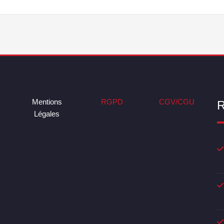
Mentions
RGPD
CGV/CGU
R
Légales