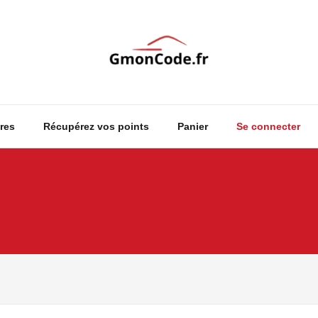
Ton Code en Liberté
GmonCode
res
Récupérez vos points
Panier
Se connecter