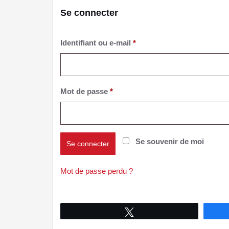
Se connecter
Obligatoire
Identifiant ou e-mail
*
Obligatoire
Mot de passe
*
Se souvenir de moi
Se connecter
Mot de passe perdu ?
Tweetez