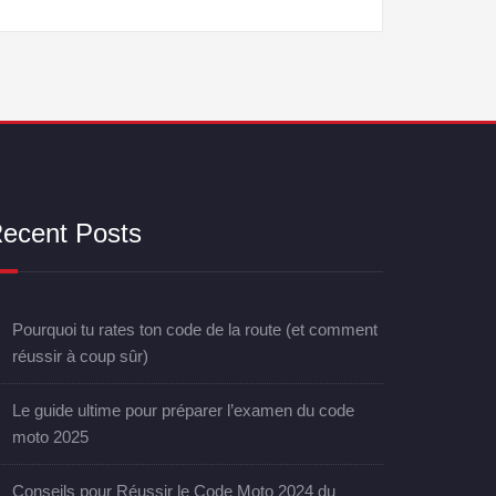
ecent Posts
Pourquoi tu rates ton code de la route (et comment
réussir à coup sûr)
Le guide ultime pour préparer l’examen du code
moto 2025
Conseils pour Réussir le Code Moto 2024 du