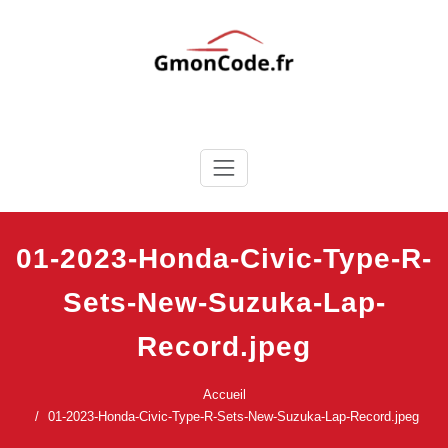
Skip
to
content
Ton Code en Liberté
GmonCode.fr
01-2023-Honda-Civic-Type-R-
Sets-New-Suzuka-Lap-
Record.jpeg
Accueil
01-2023-Honda-Civic-Type-R-Sets-New-Suzuka-Lap-Record.jpeg