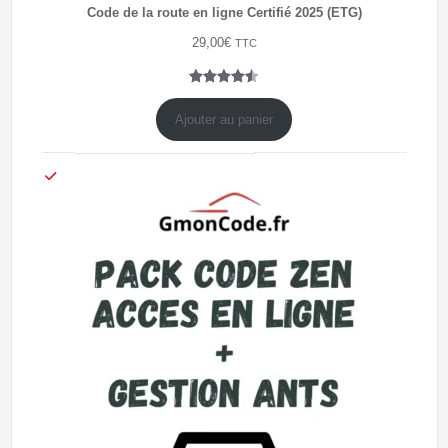
Code de la route en ligne Certifié 2025 (ETG)
29,00
€
TTC
Noté
4
4.50
sur 5
Ajouter au panier
basé
sur
notations
client