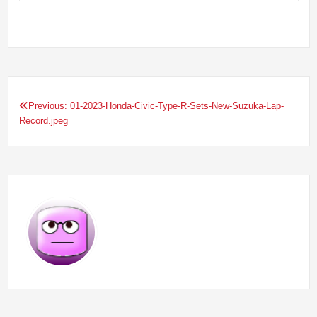
Previous:
01-2023-Honda-Civic-Type-R-Sets-New-Suzuka-Lap-
Navigation
Record.jpeg
de
l’article