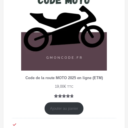
Code de la route MOTO 2025 en ligne (ETM)
19,00
€
TTC
Noté
7
4.71
sur 5
Ajouter au panier
basé sur
notations
client