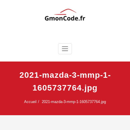
Skip
to
content
Ton Code en Liberté
GmonCode.fr
2021-mazda-3-mmp-1-
1605737764.jpg
Accueil
2021-mazda-3-mmp-1-1605737764.jpg