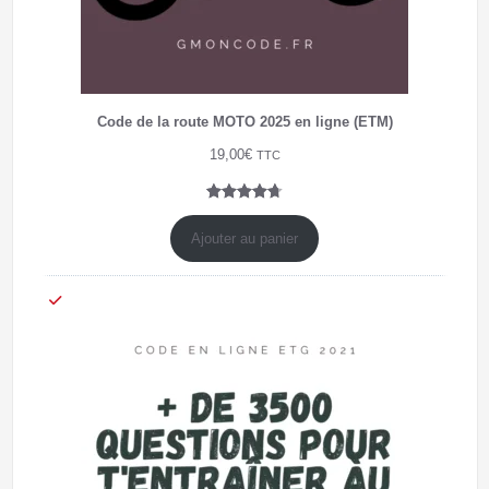
Code de la route MOTO 2025 en ligne (ETM)
19,00
€
TTC
Noté
7
4.71
sur 5
Ajouter au panier
basé sur
notations
client