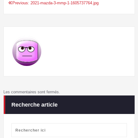
Previous:
2021-mazda-3-mmp-1-1605737764.jpg
Navigation
de
l’article
Les commentaires sont fermés.
Recherche article