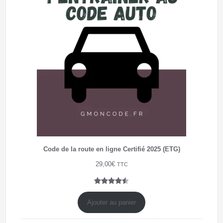
Code de la route en ligne Certifié 2025 (ETG)
29,00
€
TTC
Noté
4
4.50
sur 5
Ajouter au panier
basé
sur