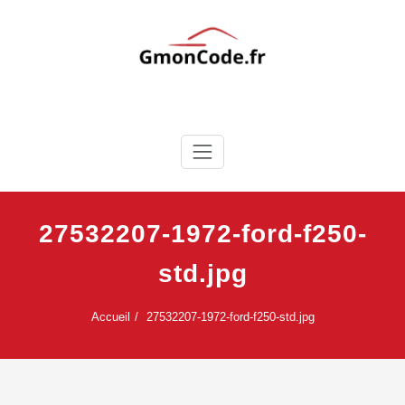
Skip
to
content
Ton Code en Liberté
GmonCode.fr
27532207-1972-ford-f250-
std.jpg
Accueil
27532207-1972-ford-f250-std.jpg