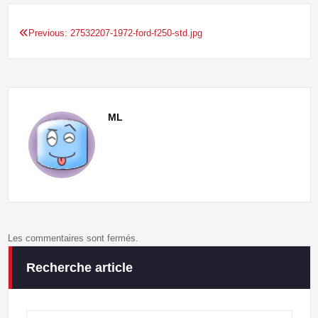
Previous:
27532207-1972-ford-f250-std.jpg
Navigation
de
l’article
ML
Les commentaires sont fermés.
Recherche article