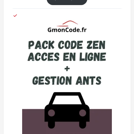
basé
sur
notations
client