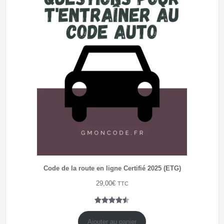
Code de la route en ligne Certifié 2025 (ETG)
29,00
€
TTC
Noté
4
4.50
sur 5
Ajouter au panier