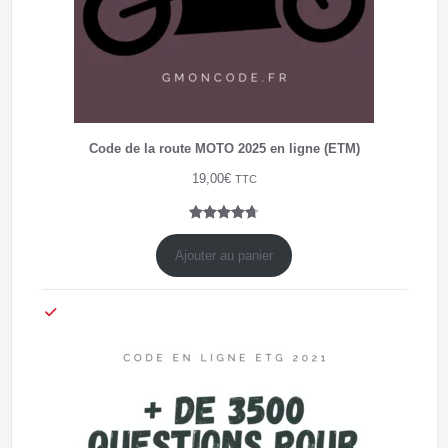
Code de la route MOTO 2025 en ligne (ETM)
19,00
€
TTC
Noté
7
4.71
sur 5
Ajouter au panier
basé sur
notations
client