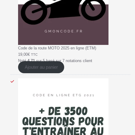
Code de la route MOTO 2025 en ligne (ETM)
19,00
€
TTC
Noté
4.71
sur 5 basé sur
7
notations client
Ajouter au panier