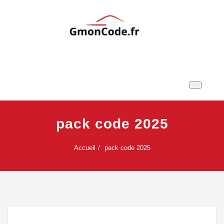
Skip
to
content
Ton Code en Liberté
GmonCode.fr
pack code 2025
Accueil
pack code 2025