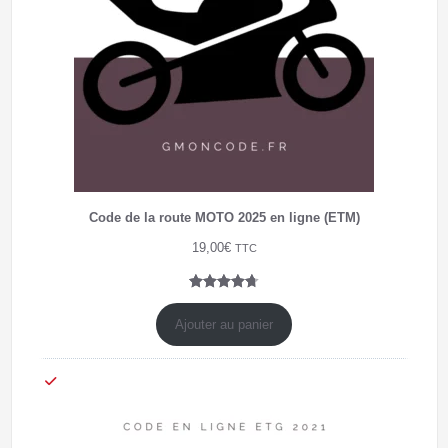
Code de la route MOTO 2025 en ligne (ETM)
19,00
€
TTC
Noté
7
4.71
sur 5
Ajouter au panier
basé sur
notations
client