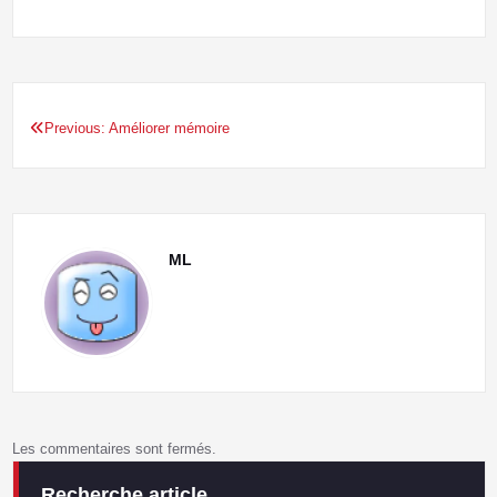
Previous:
Améliorer mémoire
Navigation
de
l’article
ML
Les commentaires sont fermés.
Recherche article