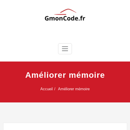
Skip
to
content
Ton Code en Liberté
GmonCode.fr
Améliorer mémoire
Accueil
Améliorer mémoire