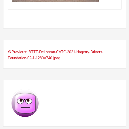
Previous:
BTTF-DeLorean-CATC-2021-Hagerty-Drivers-
Navigation
Foundation-02-1-1280×746.jpeg
de
l’article