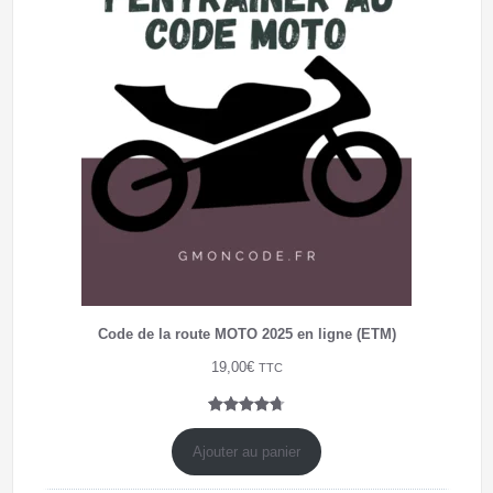
Code de la route MOTO 2025 en ligne (ETM)
19,00
€
TTC
Noté
7
4.71
sur 5
Ajouter au panier
basé sur