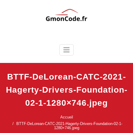
Skip
to
content
Ton Code en Liberté
GmonCode.fr
BTTF-DeLorean-CATC-2021-
Hagerty-Drivers-Foundation-
02-1-1280×746.jpeg
Accueil
BTTF-DeLorean-CATC-2021-Hagerty-Drivers-Foundation-02-1-
1280×746.jpeg