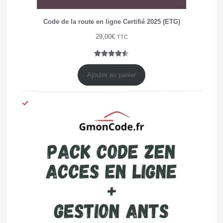
Code de la route en ligne Certifié 2025 (ETG)
29,00
€
TTC
Noté
4
4.50
sur 5
Ajouter au panier
basé
sur
notations
client