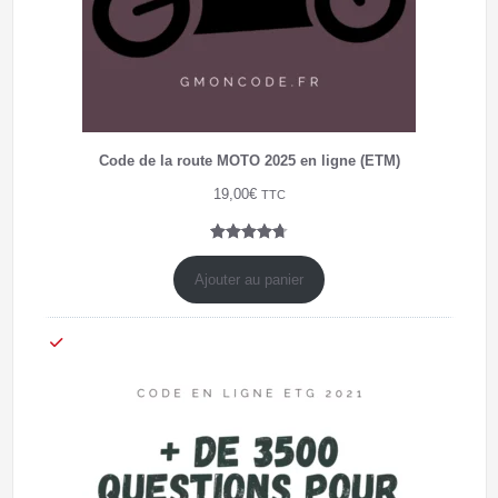
Code de la route MOTO 2025 en ligne (ETM)
19,00
€
TTC
Noté
7
4.71
sur 5
Ajouter au panier
basé sur
notations
client