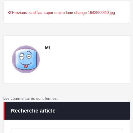
Previous:
cadillac-super-cruise-lane-change-1642882840.jpg
Navigation
de
l’article
ML
Les commentaires sont fermés.
Recherche article