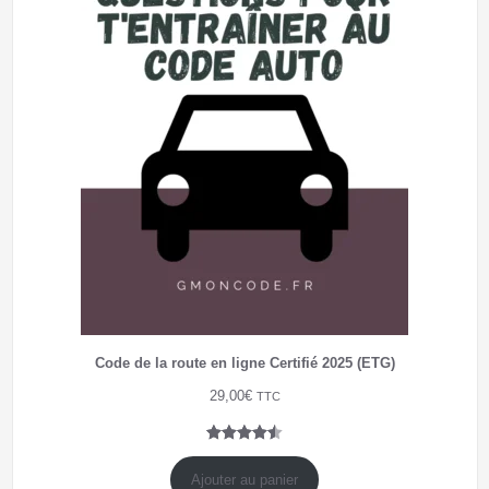
Code de la route en ligne Certifié 2025 (ETG)
29,00
€
TTC
Noté
4
4.50
sur 5
Ajouter au panier