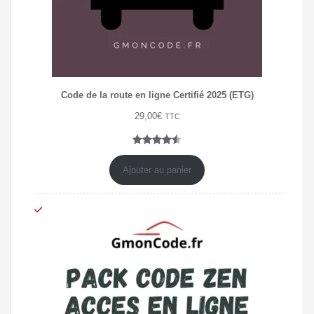
Code de la route en ligne Certifié 2025 (ETG)
29,00
€
TTC
Noté
4
4.50
sur 5
Ajouter au panier
basé
sur
notations
client