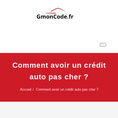
Skip
to
content
Ton Code en Liberté
GmonCode.fr
Comment avoir un crédit
auto pas cher ?
Accueil
Comment avoir un crédit auto pas cher ?