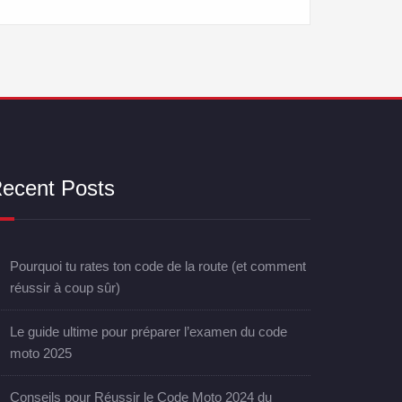
ecent Posts
Pourquoi tu rates ton code de la route (et comment
réussir à coup sûr)
Le guide ultime pour préparer l’examen du code
moto 2025
Conseils pour Réussir le Code Moto 2024 du