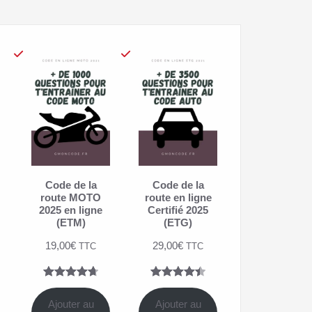
Code de la
Code de la
route MOTO
route en ligne
2025 en ligne
Certifié 2025
(ETM)
(ETG)
19,00
€
29,00
€
TTC
TTC
Noté
7
4.71
Noté
4
4.50
sur 5
sur 5
Ajouter au
Ajouter au