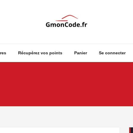
Ton Code en Liberté
GmonCode
res
Récupérez vos points
Panier
Se connecter