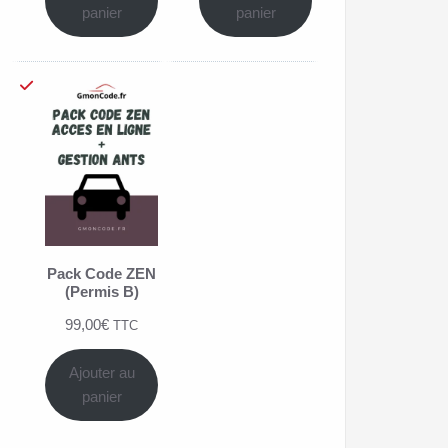
basé
basé
panier
panier
sur
sur
notations
notations
client
client
Pack Code ZEN
(Permis B)
99,00
€
TTC
Ajouter au
panier