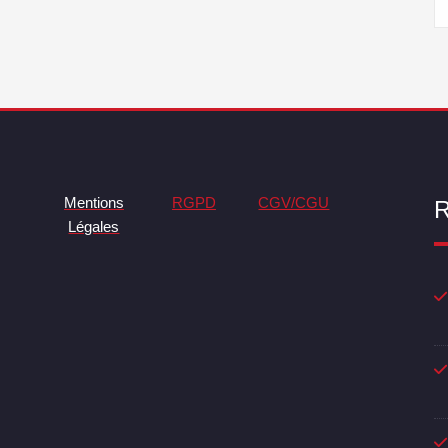
Mentions
RGPD
CGV/CGU
R
Légales