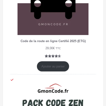
Code de la route en ligne Certifié 2025 (ETG)
29,00
€
TTC
Noté
4
4.50
sur 5
Ajouter au panier
basé
sur
notations
client