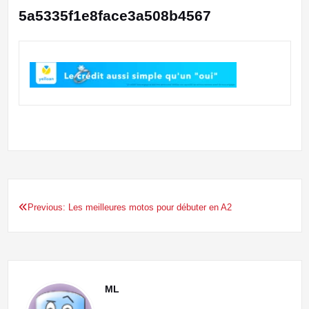
5a5335f1e8face3a508b4567
Previous:
Les meilleures motos pour débuter en A2
Navigation
de
l’article
ML