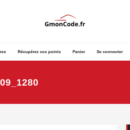
Ton Code en Liberté
GmonCode
res
Récupérez vos points
Panier
Se connecter
009_1280