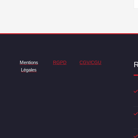
Mentions
RGPD
CGV/CGU
R
Légales