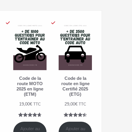
Code de la
Code de la
route MOTO
route en ligne
2025 en ligne
Certifié 2025
(ETM)
(ETG)
19,00
€
29,00
€
TTC
TTC
Noté
7
4.71
Noté
4
4.50
sur 5
sur 5
Ajouter au
Ajouter au