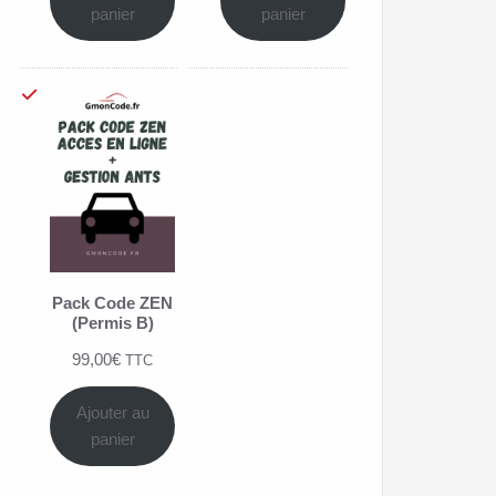
basé
basé
panier
panier
sur
sur
notations
notations
client
client
Pack Code ZEN
(Permis B)
99,00
€
TTC
Ajouter au
panier