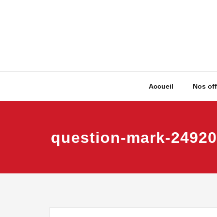
Skip
to
content
Accueil
Nos off
question-mark-2492