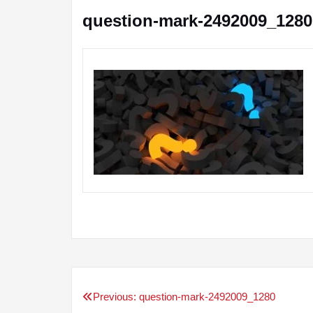
question-mark-2492009_1280
Previous:
question-mark-2492009_1280
Navigation