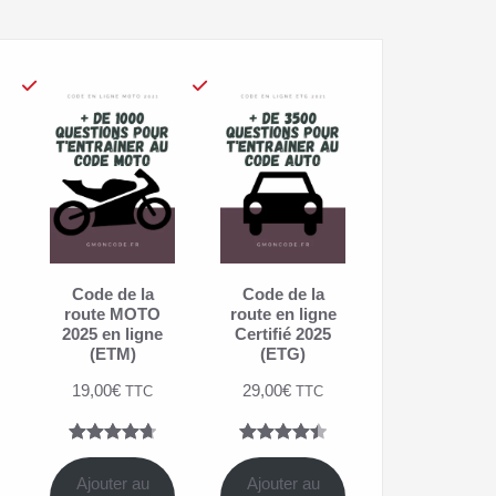
Code de la
Code de la
route MOTO
route en ligne
2025 en ligne
Certifié 2025
(ETM)
(ETG)
19,00
€
29,00
€
TTC
TTC
Noté
7
4.71
Noté
4
4.50
sur 5
sur 5
Ajouter au
Ajouter au