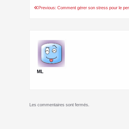
Previous:
Comment gérer son stress pour le pe
Navigation
de
l’article
ML
Les commentaires sont fermés.