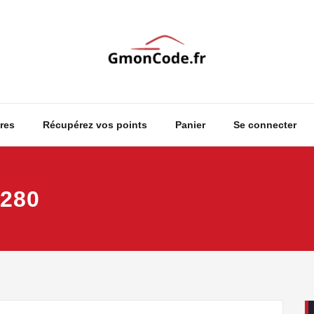
Ton Code en Liberté
GmonCode
res
Récupérez vos points
Panier
Se connecter
1280