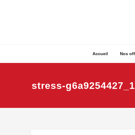
Skip
to
content
Accueil
Nos off
stress-g6a9254427_