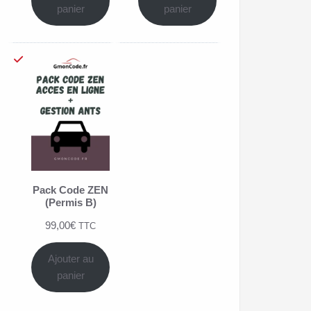
basé
basé
panier
panier
sur
sur
notations
notations
client
client
Pack Code ZEN
(Permis B)
99,00
€
TTC
Ajouter au
panier