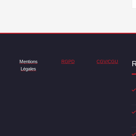
Mentions
RGPD
CGV/CGU
R
Légales