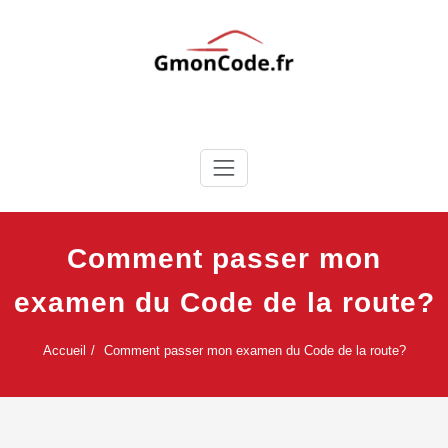
Skip
to
content
Ton Code en Liberté
GmonCode.fr
Comment passer mon
examen du Code de la route?
Accueil
Comment passer mon examen du Code de la route?