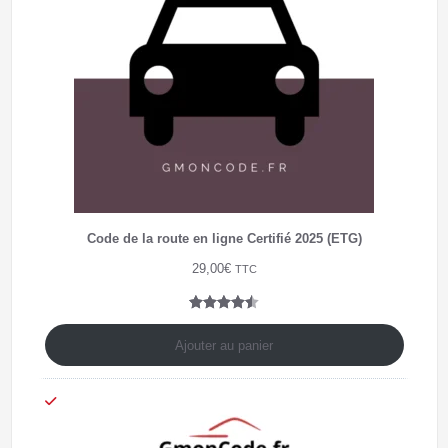
Code de la route en ligne Certifié 2025 (ETG)
29,00
€
TTC
Noté
4
4.50
sur 5
Ajouter au panier
basé
sur
notations
client