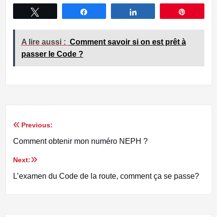
Tweetez
Partagez
Partagez
Épingle
A lire aussi :
Comment savoir si on est prêt à
passer le Code ?
Previous:
Navigation
Comment obtenir mon numéro NEPH ?
de
Next:
l’article
L’examen du Code de la route, comment ça se passe?