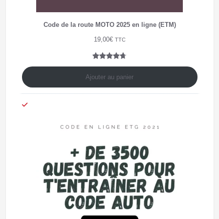
Code de la route MOTO 2025 en ligne (ETM)
19,00
€
TTC
Noté
7
4.71
sur 5
Ajouter au panier
basé sur
notations
client