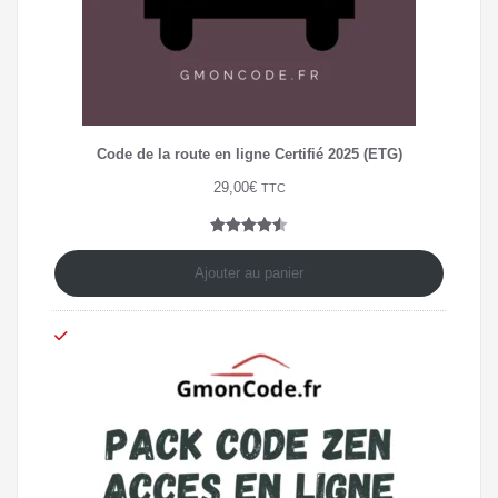
Code de la route en ligne Certifié 2025 (ETG)
29,00
€
TTC
Noté
4
4.50
sur 5
Ajouter au panier
basé
sur
notations
client