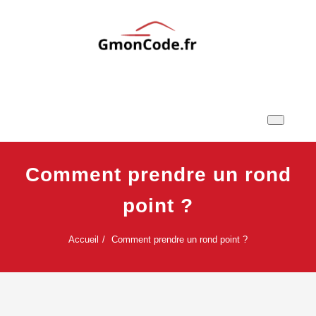
Skip
to
content
Ton Code en Liberté
GmonCode.fr
Comment prendre un rond
point ?
Accueil
Comment prendre un rond point ?