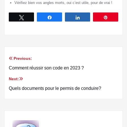
Vérifiez bien vos angles morts, oui c’est utile, pour de vrai !
Tweetez
Partagez
Partagez
Épingle
Previous:
Navigation
Comment réussir son code en 2023 ?
de
Next:
l’article
Quels documents pour le permis de conduire?