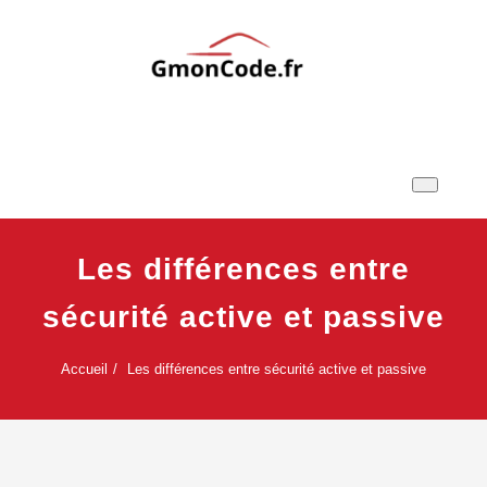
Skip
to
content
Ton Code en Liberté
GmonCode.fr
Les différences entre
sécurité active et passive
Accueil
Les différences entre sécurité active et passive