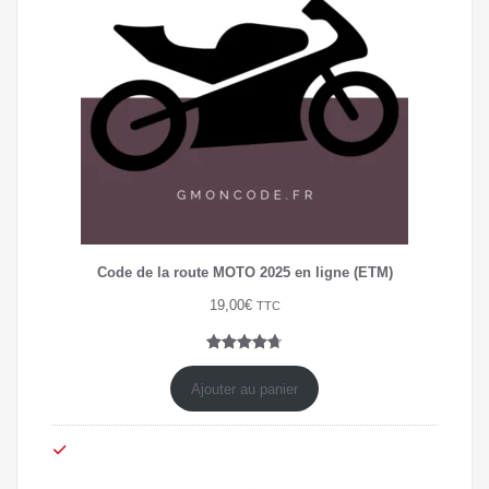
Code de la route MOTO 2025 en ligne (ETM)
19,00
€
TTC
Noté
7
4.71
sur 5
Ajouter au panier
basé sur
notations
client